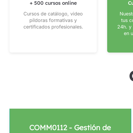
+ 500 cursos online
Cu
Cursos de catálogo, video
Nuest
píldoras formativas y
tus c
certificados profesionales.
24h. y 
en 
COMM0112 - Gestión de