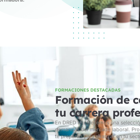
FORMACIONES DESTACADAS
Formación de c
tu carrera prof
En DRED te ofrecemos una selecció
demandas del mercado laboral. Prog
te preparan para avanzar en tu sect