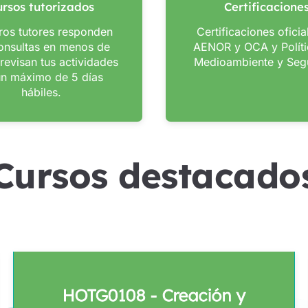
rsos tutorizados
Certificacione
ros tutores responden
Certificaciones oficia
onsultas en menos de
AENOR y OCA y Políti
revisan tus actividades
Medioambiente y Seg
un máximo de 5 días
hábiles.
Cursos destacado
HOTG0108 - Creación y