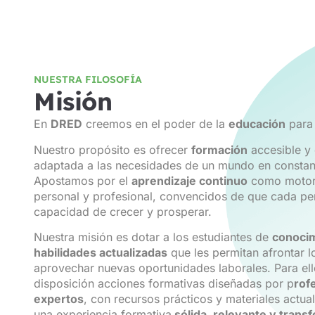
NUESTRA FILOSOFÍA
Misión
En
DRED
creemos en el poder de la
educación
para 
Nuestro propósito es ofrecer
formación
accesible y 
adaptada a las necesidades de un mundo en constan
Apostamos por el
aprendizaje continuo
como motor 
personal y profesional, convencidos de que cada per
capacidad de crecer y prosperar.
Nuestra misión es dotar a los estudiantes de
conocim
habilidades actualizadas
que les permitan afrontar l
aprovechar nuevas oportunidades laborales. Para el
disposición acciones formativas diseñadas por p
rof
expertos
, con recursos prácticos y materiales actua
una experiencia formativa
sólida, relevante y trans