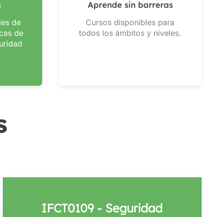
s
Aprende sin barreras
les de
Cursos disponibles para
cas de
todos los ámbitos y niveles.
uridad
s
IFCT0109 - Seguridad